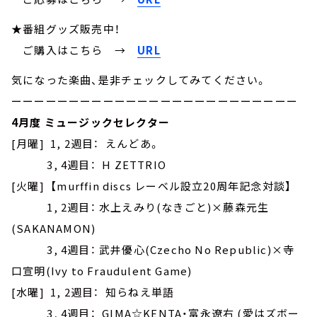
★番組グッズ販売中！
ご購入はこちら →
URL
気になった楽曲、是非チェックしてみてください。
ーーーーーーーーーーーーーーーーーーーーーーーーー
4月度 ミュージックセレクター
[月曜] 1, 2週目： えんどあ。
3, 4週目： H ZETTRIO
[火曜] 【murffin discs レーベル設立20周年記念対談】
1, 2週目： 水上えみり(なきごと)×藤森元生
(SAKANAMON)
3, 4週目： 武井優心(Czecho No Republic)×寺
口宣明(Ivy to Fraudulent Game)
[水曜] 1, 2週目： 知らねえ単語
3, 4週目： GIMA☆KENTA・富永遼右 (愛はズボー