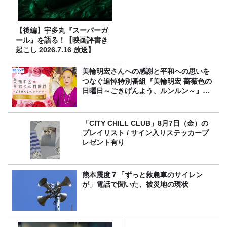
【後編】宇多丸『スーパーガ
ール』を語る！【映画評書き
起こし 2026.7.16 放送】
美輪明宏さんへの感謝と平和への思いを
つなぐ追悼特別番組『美輪明宏 薔薇色の
日曜日～ごきげんよう、ルンルン～』
8/9（日）16時放送
「CITY CHILL CLUB」8月7日（金）の
プレイリスト / サイン入りステッカープ
レゼント有り
熊本震度７「ずっと救急車のサイレン
が」電話で聞いた、被災地の現状