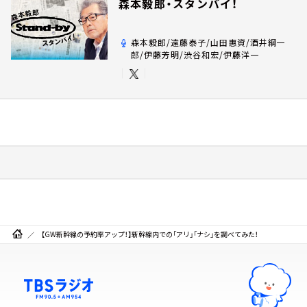
森本毅郎・スタンバイ！
森本毅郎/遠藤泰子/山田惠資/酒井綱一
郎/伊藤芳明/渋谷和宏/伊藤洋一
【GW新幹線の予約率アップ！】新幹線内での「アリ」「ナシ」を調べてみた！