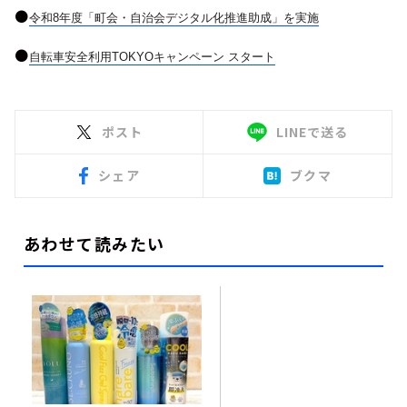
●
令和
8
年度「町会・自治会デジタル化推進助成」を実施
●
自転車安全利用
TOKYO
キャンペーン スタート
ポスト
LINEで送る
シェア
ブクマ
あわせて読みたい