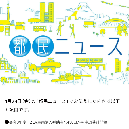
お知らせ
イベント・グッズ
YouTube
会社情報
4月24日（金）の「都民ニュース」でお伝えした内容は以下
の項目です。
●
令和
8
年度
ZEV
車両購入補助金
4
月
30
日から申請受付開始