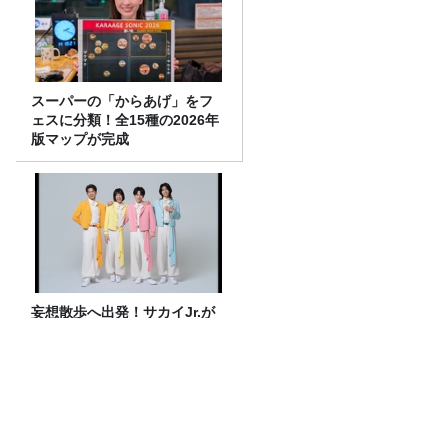
スーパーの「からあげ」をフ
ェスに分類！全15種の2026年
版マップが完成
妄想散歩へ出発！サカイJr.が
愛を語る
ユイカ「一番の強敵！」ラスボス小林幸
子降臨‼【#277放送後記】