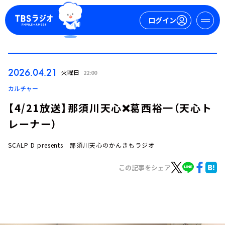
ログイン
マイページ
2026.04.21
火曜日
22:00
新規会員登録
ログイン
カルチャー
【4/21放送】那須川天心❌葛西裕一（天心ト
レーナー）
SCALP D presents 那須川天心のかんきもラジオ
この記事をシェア
今日の番組表
週間番組表
トピックス
TBS Podcast