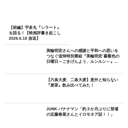
【前編】宇多丸『シラート』
を語る！【映画評書き起こし
2026.6.18 放送】
美輪明宏さんへの感謝と平和への思いを
つなぐ追悼特別番組『美輪明宏 薔薇色の
日曜日～ごきげんよう、ルンルン～』
8/9（日）16時放送
【六条大麦、二条大麦】意外と知らない
『麦茶』飲み比べてみた！
JUNK バナナマン「約３か月ぶりに登場
の近藤春菜さんとイロモネア話！！」