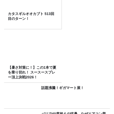
カタスギルオオカブト 513回
目のターン！
【暑さ対策に！】この1本で夏
を乗り切れ！ スースースプレ
ー頂上決戦2026！
話題沸騰！ギガマート展！
パリで40度超えの猛暑…なぜエアコン普