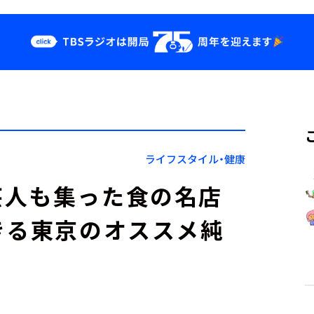
クス
イベント・グッ
ズ
st
YouTube
せ
会社情報
ライフスタイル・健康
芸人も集った食の名店
きる東京のオススメ純