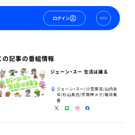
ログイン
この記事の番組情報
ジェーン・スー 生活は踊る
ジェーン・スー/小笠原亘/山内あ
ゆ/杉山真也/宇賀神メグ/堀井美
香