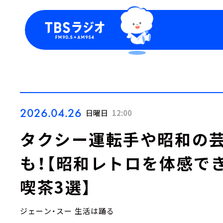
今日の番組表
トピッ
週間番組表
TBS
Podca
お知ら
2026.04.26
日曜日
12:00
タクシー運転手や昭和の
も！【昭和レトロを体感で
喫茶3選】
ジェーン・スー 生活は踊る