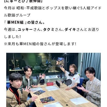
【にゅーとぴ♪歌仲間】
今月は 昭和･平成歌謡とポップスを歌い継ぐ5人組アイド
ル歌謡グループ
『
華MEN組 』の皆さん。
今週は、
ユッキー
さん､
タクミ
さん､
ダイキ
さんとお送り
しました！
※来月も華MEN組の皆さんが登場します！