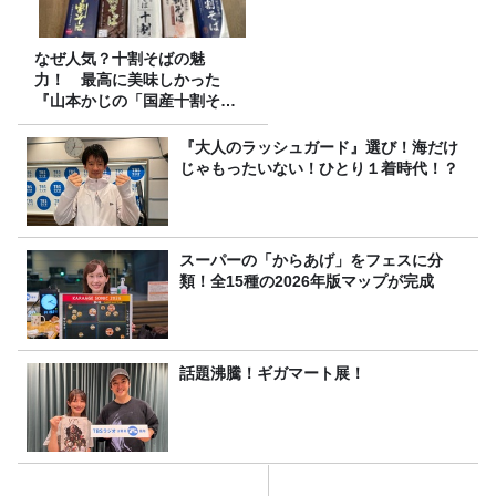
なぜ人気？十割そばの魅
力！ 最高に美味しかった
『山本かじの「国産十割そ
ば」』とは？【十割そば10種
食べ比べ】
『大人のラッシュガード』選び！海だけ
じゃもったいない！ひとり１着時代！？
スーパーの「からあげ」をフェスに分
類！全15種の2026年版マップが完成
話題沸騰！ギガマート展！