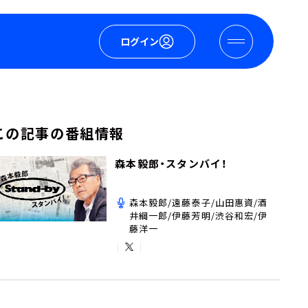
ログイン
この記事の番組情報
森本毅郎・スタンバイ！
森本毅郎/遠藤泰子/山田惠資/酒
井綱一郎/伊藤芳明/渋谷和宏/伊
藤洋一