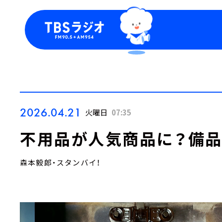
今日の番組表
トピッ
週間番組表
TBS
Podca
お知ら
2026.04.21
火曜日
07:35
不用品が人気商品に？備
森本毅郎・スタンバイ！