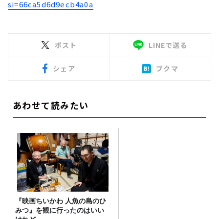
si=66ca5d6d9ecb4a0a
ポスト
LINEで送る
シェア
ブクマ
あわせて読みたい
『映画ちいかわ 人魚の島のひ
みつ』を観に行ったのはいい