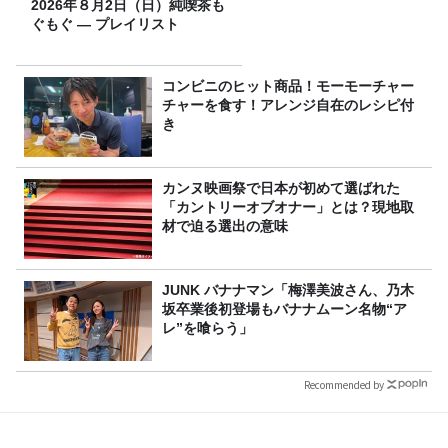
2026年８月2日（日）純喫茶も
ぐもぐ ― プレイリスト
コンビニのヒット商品！モーモーチャー
チャーを食す！アレンジ自在のレシピ付
き
カンヌ映画祭で日本が初めて選ばれた
「カントリーオブオナー」とは？現地取
材で迫る選出の意味
JUNK バナナマン「梅澤美波さん、乃木
坂卒業後初登場もバナナムーン名物“ア
レ”を喰らう」
Recommended by