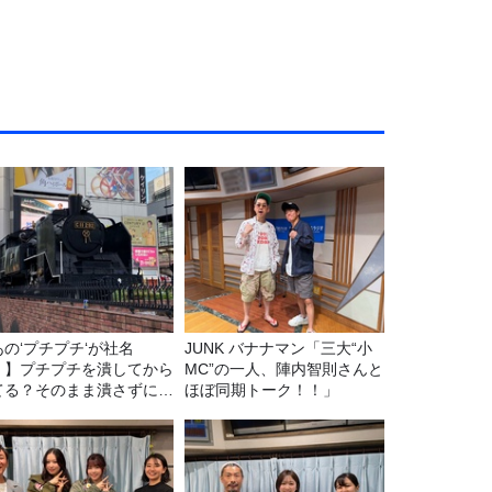
あの‘プチプチ‘が社名
JUNK バナナマン「三大“小
！】プチプチを潰してから
MC”の一人、陣内智則さんと
てる？そのまま潰さずに捨
ほぼ同期トーク！！」
る？