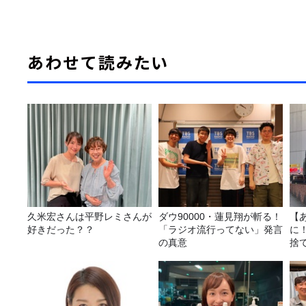
あわせて読みたい
久米宏さんは平野レミさんが
ダウ90000・蓮見翔が斬る！
【
好きだった？？
「ラジオ流行ってない」発言
に
の真意
捨
て