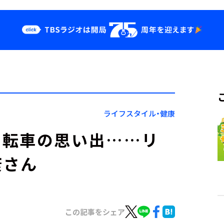
クス
イベント・グッ
ズ
st
YouTube
せ
会社情報
ライフスタイル・健康
自転車の思い出……リ
康さん
この記事をシェア