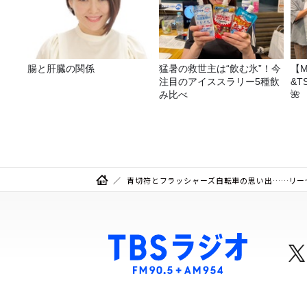
腸と肝臓の関係
猛暑の救世主は“飲む氷”！今
【M
注目のアイススラリー5種飲
&T
み比べ
🌺
青切符とフラッシャーズ自転車の思い出……リー