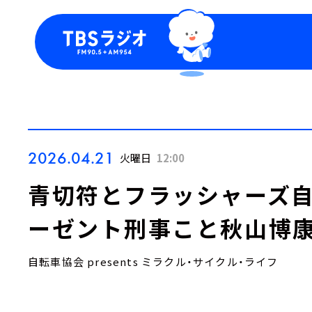
今日の番組表
トピッ
週間番組表
TBS
Podca
お知ら
2026.04.21
火曜日
12:00
青切符とフラッシャーズ
ーゼント刑事こと秋山博
自転車協会 presents ミラクル・サイクル・ライフ