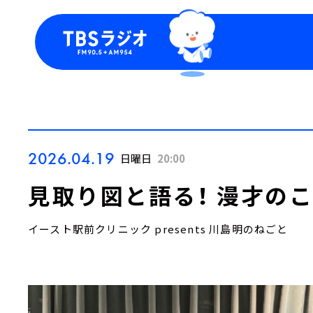
今日の番組表
トピッ
週間番組表
TBS
Podca
お知ら
2026.04.19
日曜日
20:00
見取り図と語る！ 漫才の
イースト駅前クリニック presents 川島明のねごと