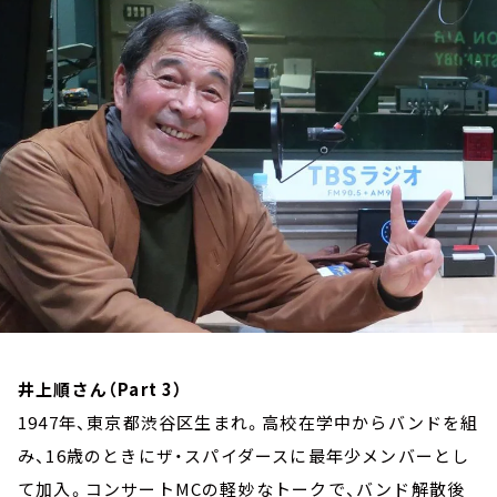
お知らせ
イベント・グッズ
YouTube
会社情報
井上順さん（Part 3）
1947年、東京都渋谷区生まれ。高校在学中からバンドを組
み、16歳のときにザ・スパイダースに最年少メンバーとし
て加入。コンサートMCの軽妙なトークで、バンド解散後