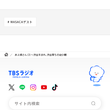
# MASACAゲスト
井上順さん（3）～渋谷生まれ、渋谷育ちの幼少期