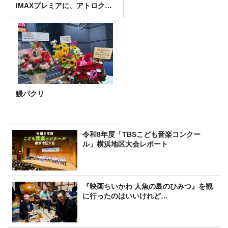
IMAXプレミアに、アトロクリ
スナー60名をご招待！
鰻パクリ
令和8年度「TBSこども音楽コンクー
ル」横浜地区大会レポート
『映画ちいかわ 人魚の島のひみつ』を観
に行ったのはいいけれど…