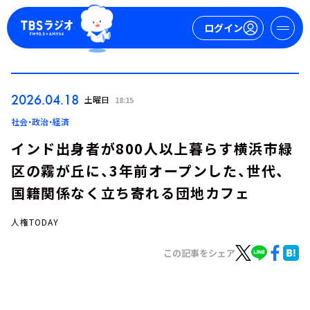
ログイン
マイページ
2026.04.18
土曜日
18:15
新規会員登録
ログイン
社会・政治・経済
インド出身者が800人以上暮らす横浜市緑
区の霧が丘に、3年前オープンした、世代、
国籍関係なく立ち寄れる団地カフェ
人権TODAY
今日の番組表
この記事をシェア
週間番組表
トピックス
TBS Podcast