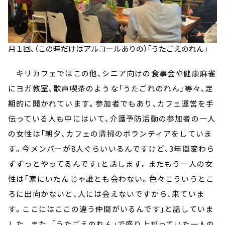
月１回、（この時だけはアルコールありの）「うたごえのれん」
キリカフェではこの他、シニア向けの食事会や健康麻雀
にヨガ教室、歌声喫茶のような「うたごれのれん」等々、定
期的に開かれています。参加者でもあり、カフェ運営を手
伝っている人も中にはいて、介護予防活動の参加者の一人
の女性は「朝夕、カフェの清掃のボランティアをしていま
す。今メンバーが8人ぐらいいるんですけど、3年間変わら
ずずっとやってるんです」と話します。またもう一人の女
性は「家にいたんじゃ誰とも会わない。色々こういうとこ
ろに出向かないと、人には会えないですから、来ていま
す。ここにはここの違う仲間がいるんです」と話していま
した。また、「うたごえのれん」で盛り上がっていた一人の