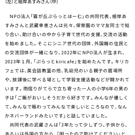
（左）と根岸あすみさん（中）
NPO法人「霧が丘ぷらっとほーむ」の共同代表、根岸あ
すみさんと武藏幸恵さんは元々、保育園のママ友同士で知
り合い、助け合いの中から子育て世代の支援、交流の活動
を始めました。そこにシニア世代の団体、外国籍の住民と
の交流団体が一緒になり、2022年にNPO法人が生まれ、
2023年１月、「ぷらっとkiricafe」を始めたんです。キリカ
フェでは、英会話教室の他、乳幼児のいる親子の居場所
や、放課後に学べる場として学習支援活動などが開かれて
います。雨宿りがてらで立ち寄った一人の小学6年の男の
子は「ご飯がおいしそうだから好きです。みんなが優しく
て、みんなで賑わってみんなで楽しいところなので、なん
かネバーランドみたいです」と話していました。
共同代表の武藏さんは「3年たって少しずつ、子供から、
あるいは外国の方から、『困ったので助けてください』と