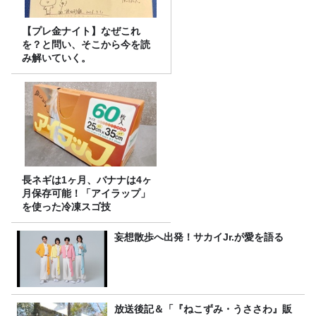
【プレ金ナイト】なぜこれ
を？と問い、そこから今を読
み解いていく。
長ネギは1ヶ月、バナナは4ヶ
月保存可能！「アイラップ」
を使った冷凍スゴ技
妄想散歩へ出発！サカイJr.が愛を語る
放送後記＆「『ねこずみ・うささわ』販