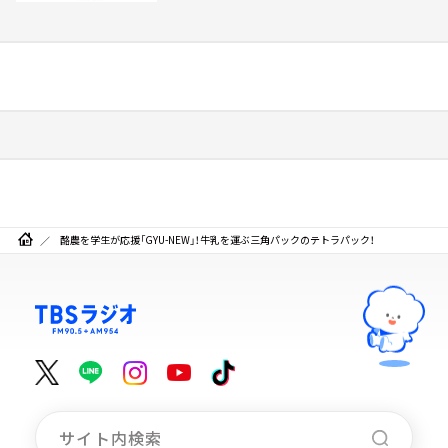
酪農を学生が応援「GYU-NEW」！牛乳を運ぶ三角パックのテトラパック！