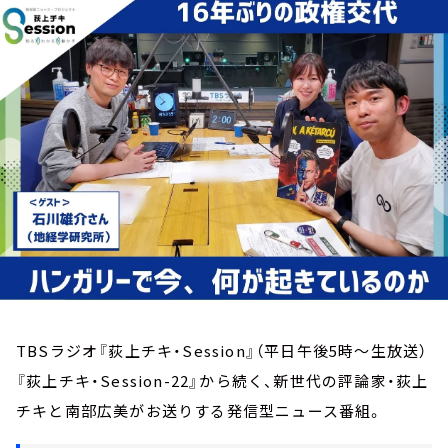
お知らせ
イベント・グッズ
YouTube
会社情報
TBSラジオ『荻上チキ・Session』（平日午後5時～生放送）
『荻上チキ・Session-22』から続く、新世代の評論家・荻上
チキと南部広美がお送りする発信型ニュース番組。