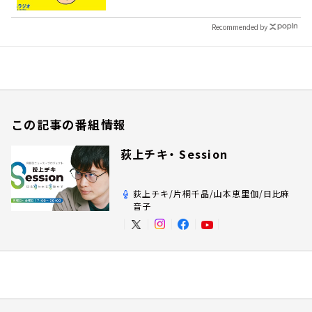
Recommended by
この記事の番組情報
荻上チキ・ Session
荻上チキ/片桐千晶/山本恵里伽/日比麻
音子