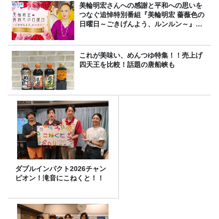
美輪明宏さんへの感謝と平和への思いを
つなぐ追悼特別番組『美輪明宏 薔薇色の
日曜日～ごきげんよう、ルンルン～』
8/9（日）16時放送
これが美味い、めんつゆ特集！！売上げ
四天王を比較！話題の唐船峡も
ダブルインパクト2026チャン
ピオン！滝音にこねくと！！