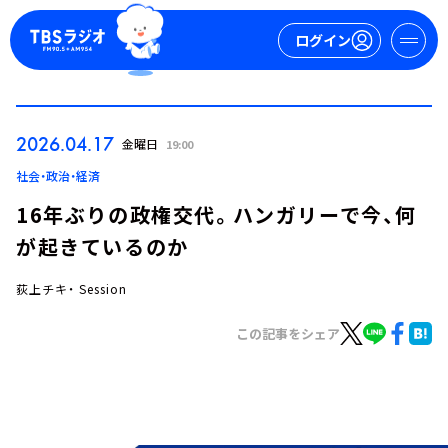
ログイン
マイページ
2026.04.17
金曜日
19:00
新規会員登録
ログイン
社会・政治・経済
16年ぶりの政権交代。ハンガリーで今、何
が起きているのか
荻上チキ・ Session
この記事をシェア
今日の番組表
週間番組表
トピックス
TBS Podcast