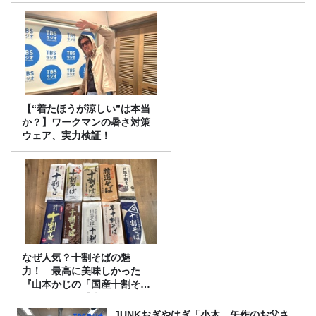
【“着たほうが涼しい”は本当
か？】ワークマンの暑さ対策
ウェア、実力検証！
なぜ人気？十割そばの魅
力！ 最高に美味しかった
『山本かじの「国産十割そ
ば」』とは？【十割そば10種
食べ比べ】
JUNKおぎやはぎ「小木、矢作のお父さ