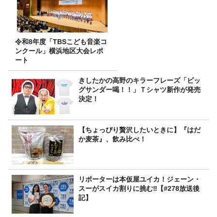
令和8年度「TBSこども音楽コ
ンクール」横浜地区大会レポ
ート
きしたかの高野のキラーフレーズ「ビッ
グサンダー喝！！」Ｔシャツ新作が発売
決定！
【ちょっぴり贅沢したいときに】『はだ
か麦茶』、飲み比べ！
リポーターは本仮屋ユイカ！ジェーン・
スーがスイカ割りに挑む‼【#278放送後
記】