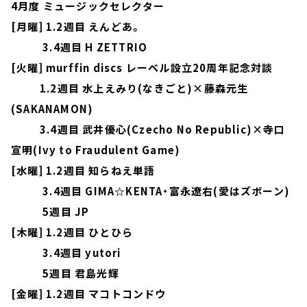
4月度 ミュージックセレクター
[月曜] 1.2週目 えんどあ。
3.4週目 H ZETTRIO
[火曜] murffin discs レーベル設立20周年記念対談
1.2週目 水上えみり(なきごと)×藤森元生
(SAKANAMON)
3.4週目 武井優心(Czecho No Republic)×寺口
宣明(Ivy to Fraudulent Game)
[水曜] 1.2週目 知らねえ単語
3.4週目 GIMA☆KENTA・富永遼右(愛はズボーン)
5週目 JP
[木曜] 1.2週目 ひとひら
3.4週目 yutori
5週目 君島光輝
[金曜] 1.2週目 マコトコンドウ