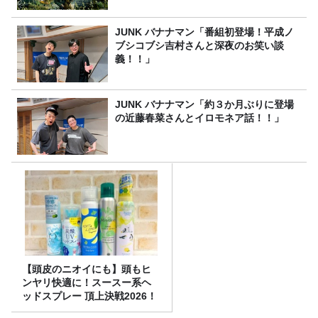
JUNK バナナマン「番組初登場！平成ノ
ブシコブシ吉村さんと深夜のお笑い談
義！！」
JUNK バナナマン「約３か月ぶりに登場
の近藤春菜さんとイロモネア話！！」
【頭皮のニオイにも】頭もヒ
ンヤリ快適に！スースー系ヘ
ッドスプレー 頂上決戦2026！