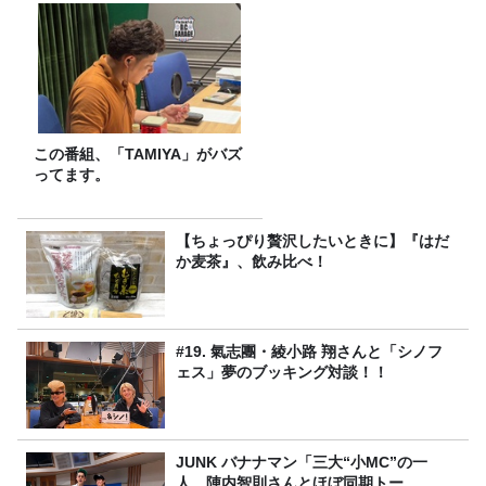
この番組、「TAMIYA」がバズ
ってます。
【ちょっぴり贅沢したいときに】『はだ
か麦茶』、飲み比べ！
#19. 氣志團・綾小路 翔さんと「シノフ
ェス」夢のブッキング対談！！
JUNK バナナマン「三大“小MC”の一
人、陣内智則さんとほぼ同期トー