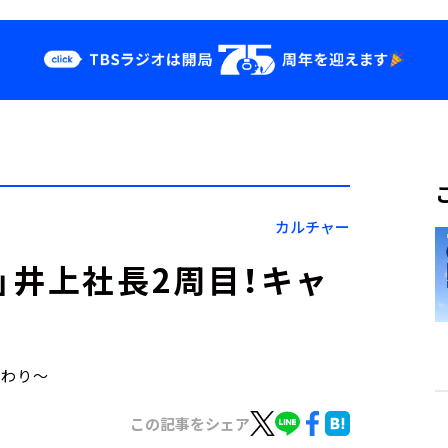
クス
イベント・グッ
ズ
st
YouTube
せ
会社情報
カルチャー
」井上社長2周目！キャ
こだわり～
この記事をシェア