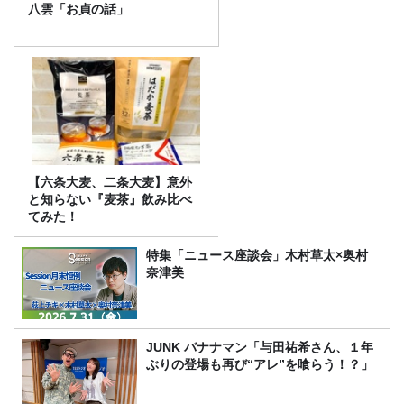
八雲「お貞の話」
【六条大麦、二条大麦】意外
と知らない『麦茶』飲み比べ
てみた！
特集「ニュース座談会」木村草太×奥村
奈津美
JUNK バナナマン「与田祐希さん、１年
ぶりの登場も再び“アレ”を喰らう！？」