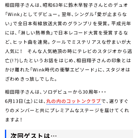
相田翔子さんは、昭和63年に鈴木早智子さんとのデュオ
「Wink」としてデビュー。翌年、シングル「愛が止まらな
い」で全日本有線放送大賞のグランプリを受賞。平成元年
には、「淋しい熱帯魚」で日本レコード大賞を受賞するな
ど、ヒット曲を連発。クールでミステリアスな佇まいが大
人気に！ そんな人気絶頂の時にテレビのスタジオから逃
亡(!?)したというお話をはじめ、相田翔子さんの印象とは
かけ離れた「Wink時代の衝撃エピソード」に、スタジオは
ざわめきっ放しでした。
相田翔子さんは、ソロデビューから30周年・・・
6月13日（土）には、
丸の内のコットンクラブ
で、選りすぐ
りのメンバーと共にプレミアムなステージを届けてくれ
ますよ！
次回ゲストは…