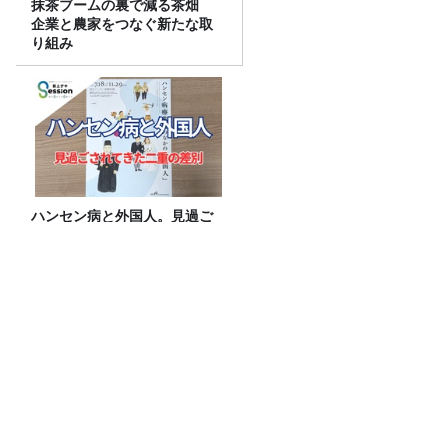
抹茶ブームの裏で減る茶畑
企業と農家をつなぐ新たな取
り組み
ハンセン病と外国人。見過ご
されてきた二重の差別
【募集要項】真夏の大喜利甲子園2026
水曜JUNK山里亮太の不毛な議論
『CITY CHILL CLUB』8月のミュージッ
クセレクターが決定！