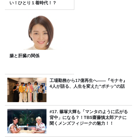
い！ひとり１着時代！？
腸と肝臓の関係
工場勤務から17億再生へ——『モナキ』
4人が語る、人生を変えた“ポチッ”の話
#17. 篠塚大輝も「マンタのように広がる
背中」になる？！TBS齋藤慎太郎アナに
聞くメンズフィジークの魅力！！