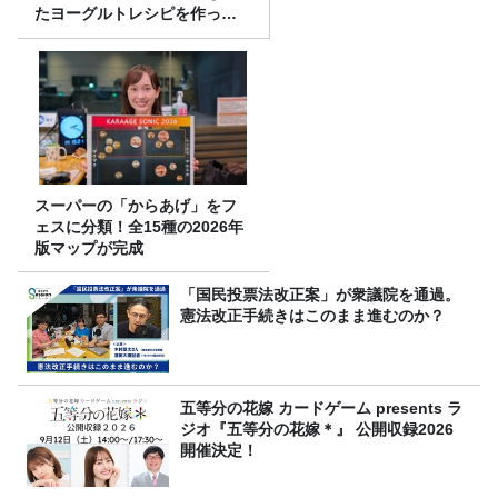
たヨーグルトレシピを作って
みた！
スーパーの「からあげ」をフ
ェスに分類！全15種の2026年
版マップが完成
「国民投票法改正案」が衆議院を通過。
憲法改正手続きはこのまま進むのか？
五等分の花嫁 カードゲーム presents ラ
ジオ『五等分の花嫁＊』 公開収録2026
開催決定！