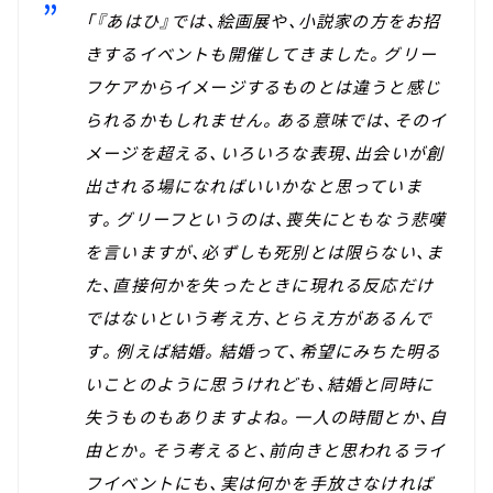
「『あはひ』では、絵画展や、小説家の方をお招
きするイベントも開催してきました。グリー
フケアからイメージするものとは違うと感じ
られるかもしれません。ある意味では、そのイ
メージを超える、いろいろな表現、出会いが創
出される場になればいいかなと思っていま
す。グリーフというのは、喪失にともなう悲嘆
を言いますが、必ずしも死別とは限らない、ま
た、直接何かを失ったときに現れる反応だけ
ではないという考え方、とらえ方があるんで
す。例えば結婚。結婚って、希望にみちた明る
いことのように思うけれども、結婚と同時に
失うものもありますよね。一人の時間とか、自
由とか。そう考えると、前向きと思われるライ
フイベントにも、実は何かを手放さなければ