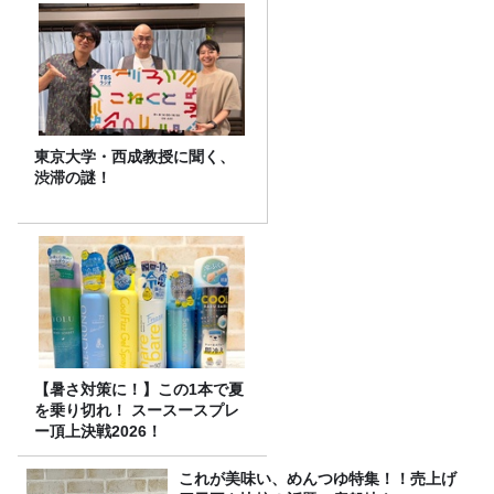
東京大学・西成教授に聞く、
渋滞の謎！
【暑さ対策に！】この1本で夏
を乗り切れ！ スースースプレ
ー頂上決戦2026！
これが美味い、めんつゆ特集！！売上げ