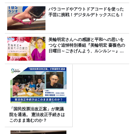
パラコードやアウトドアコードを使った
手芸に挑戦！デジタルデトックスにも！
美輪明宏さんへの感謝と平和への思いを
つなぐ追悼特別番組『美輪明宏 薔薇色の
日曜日～ごきげんよう、ルンルン～』
8/9（日）16時放送
「国民投票法改正案」が衆議
院を通過。 憲法改正手続きは
このまま進むのか？