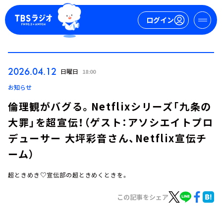
ログイン
マイページ
2026.04.12
日曜日
18:00
新規会員登録
ログイン
お知らせ
倫理観がバグる。Netflixシリーズ「九条の
大罪」を超宣伝！（ゲスト：アソシエイトプロ
デューサー 大坪彩音さん、Netflix宣伝チ
ーム）
超ときめき♡宣伝部の超ときめくときを。
今日の番組表
週間番組表
この記事をシェア
トピックス
TBS Podcast