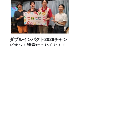
ダブルインパクト2026チャン
ピオン！滝音にこねくと！！
熊本震度７「ずっと救急車のサイレン
が」電話で聞いた、被災地の現状
テレビとラジオが直結！乃木に粛清され
た“悪役たち”が集結する『VIVANT 悪役
会議室』7/26(日)23時スタート！
JUNK バナナマン「約３か月ぶりに登場
の近藤春菜さんとイロモネア話！！」