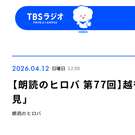
今日の番組表
トピッ
週間番組表
TBS
Podca
お知ら
2026.04.12
日曜日
12:00
【朗読のヒロバ 第77回】
見」
朗読のヒロバ