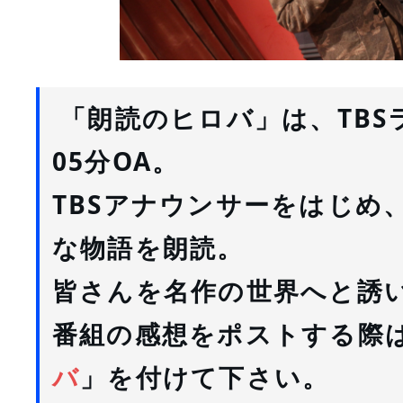
 「朗読のヒロバ」は、TBS
05分OA。
TBSアナウンサーをはじめ
な物語を朗読。
皆さんを名作の世界へと誘
番組の感想をポストする際
バ
」を付けて下さい。