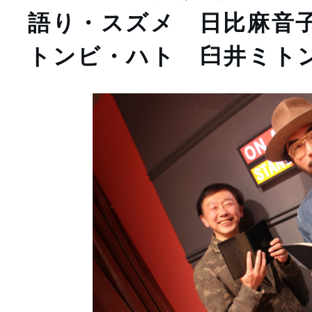
語り・スズメ　日比麻音
トンビ・ハト　臼井ミト