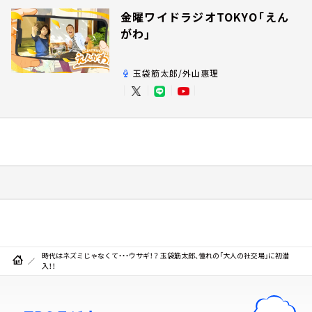
金曜ワイドラジオTOKYO「えん
がわ」
玉袋筋太郎/外山惠理
時代はネズミじゃなくて・・・ウサギ！？ 玉袋筋太郎、憧れの「大人の社交場」に初潜
入！！