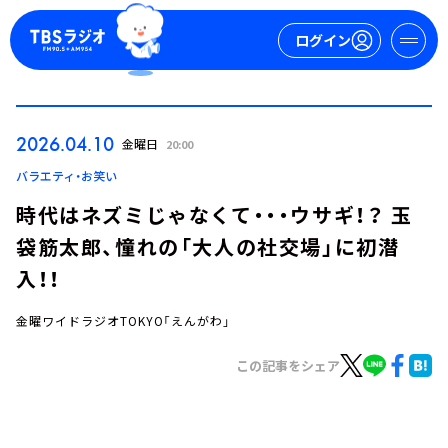
ログイン
マイページ
2026.04.10
金曜日
20:00
新規会員登録
ログイン
バラエティ・お笑い
時代はネズミじゃなくて・・・ウサギ！？ 玉
袋筋太郎、憧れの「大人の社交場」に初潜
入！！
金曜ワイドラジオTOKYO「えんがわ」
今日の番組表
この記事をシェア
週間番組表
トピックス
TBS Podcast