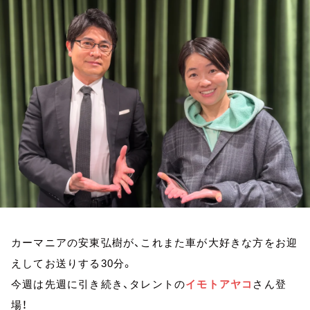
お知らせ
イベント・グッズ
YouTube
会社情報
カーマニアの安東弘樹が、これまた車が大好きな方をお迎
えしてお送りする30分。
今週は先週に引き続き、タレントの
イモトアヤコ
さん登
場！