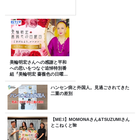
美輪明宏さんへの感謝と平和
への思いをつなぐ追悼特別番
組『美輪明宏 薔薇色の日曜日
～ごきげんよう、ルンルン
～』8/9（日）16時放送
ハンセン病と外国人。見過ごされてきた
二重の差別
【ME:I】MOMONAさん&TSUZUMIさん
とこねくと🌺