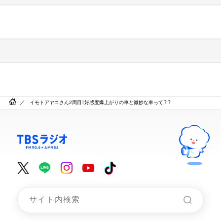
イモトアヤコさん2周目！好感度爆上がりの車と微妙な車って？？