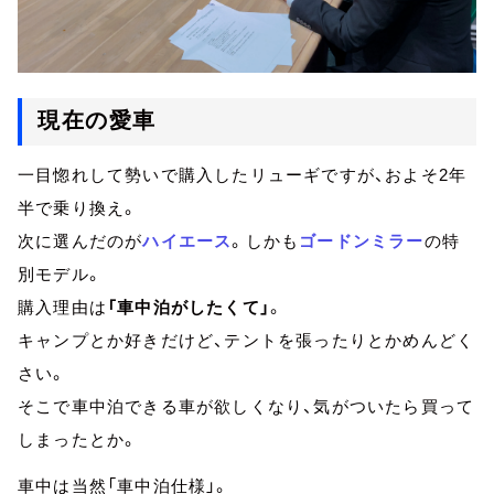
現在の愛車
一目惚れして勢いで購入したリューギですが、およそ2年
半で乗り換え。
次に選んだのが
ハイエース
。しかも
ゴードンミラー
の特
別モデル。
購入理由は
「車中泊がしたくて」
。
キャンプとか好きだけど、テントを張ったりとかめんどく
さい。
そこで車中泊できる車が欲しくなり、気がついたら買って
しまったとか。
車中は当然「車中泊仕様」。