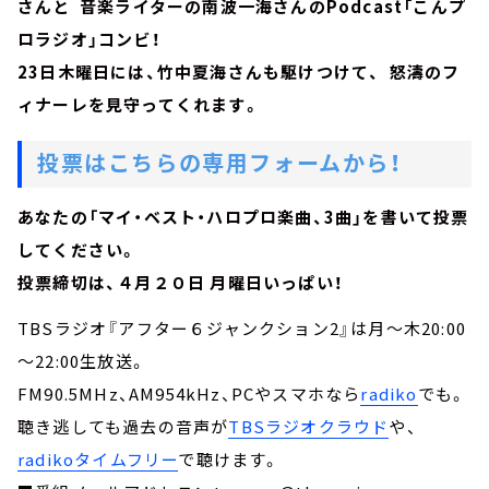
さんと 音楽ライターの南波一海さんのPodcast「こんプ
ロラジオ」コンビ！
23日木曜日には、竹中夏海さんも駆けつけて、 怒濤のフ
ィナーレを見守ってくれます。
投票はこちらの専用フォームから！
あなたの「マイ・ベスト・ハロプロ楽曲、3曲」を書いて投票
してください。
投票締切は、４月２０日 月曜日いっぱい！
TBSラジオ『アフター６ジャンクション2』は月～木20:00
～22:00生放送。
FM90.5MHz、AM954kHz、PCやスマホなら
radiko
でも。
聴き逃しても過去の音声が
TBSラジオクラウド
や、
radikoタイムフリー
で聴けます。