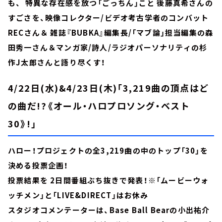
も、 特異な存在感を放つ「ごっちん」こと 後藤真希さんの
すごさを、映像コレクター/ビデオ考古学者のコンバット
RECさん＆ 雑誌『BUBKA』編集長/「マブ論」担当編集の森
田秀一さん＆マンガ家/詩人/ラジオパーソナリティの杉
作J太郎さんと語り尽くす！
4/22日(水)&4/23日(木)「3,219曲の頂点はど
の曲だ!?《オール・ハロプロソング・ベスト
30》!」
ハロー！プロジェクトの全3,219曲の中のトップ「30」を
決める投票企画！
投票結果を 2日間番組ぶち抜きで発表！※「ムービーウォ
ッチメン」と「LIVE&DIRECT」はお休み
スタジオコメンテーターは、Base Ball Bearの小出祐介