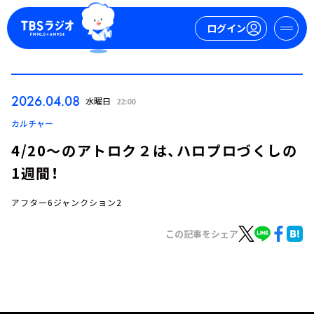
ログイン
マイページ
2026.04.08
水曜日
22:00
新規会員登録
ログイン
カルチャー
4/20～のアトロク２は、ハロプロづくしの
1週間！
アフター6ジャンクション2
この記事をシェア
今日の番組表
週間番組表
トピックス
TBS Podcast