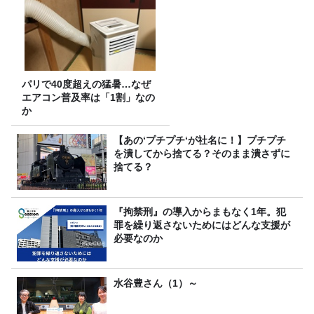
パリで40度超えの猛暑…なぜ
エアコン普及率は「1割」なの
か
【あの‘プチプチ‘が社名に！】プチプチ
を潰してから捨てる？そのまま潰さずに
捨てる？
『拘禁刑』の導入からまもなく1年。犯
罪を繰り返さないためにはどんな支援が
必要なのか
水谷豊さん（1）～