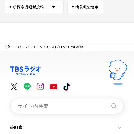
# 新概念提唱型投稿コーナー
# 抽象概念警察
4/20～のアトロク２は、ハロプロづくしの1週間！
番組表