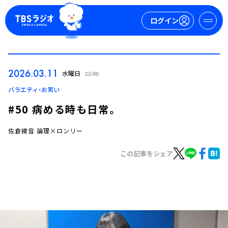
ログイン
マイページ
2026.03.11
水曜日
22:00
新規会員登録
ログイン
バラエティ・お笑い
#50 病める時も日常。
佐倉綾音 論理×ロンリー
この記事をシェア
今日の番組表
週間番組表
トピックス
TBS Podcast