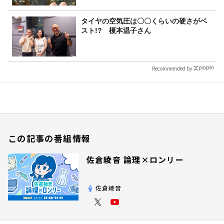
タイヤの空気圧は〇〇くらいの硬さがベ
スト!? 榎本温子さん
Recommended by
この記事の番組情報
佐倉綾音 論理×ロンリー
佐倉綾音