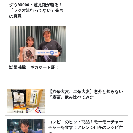
ダウ90000・蓮見翔が斬る！
「ラジオ流行ってない」発言
の真意
話題沸騰！ギガマート展！
【六条大麦、二条大麦】意外と知らない
『麦茶』飲み比べてみた！
コンビニのヒット商品！モーモーチャー
チャーを食す！アレンジ自在のレシピ付
き