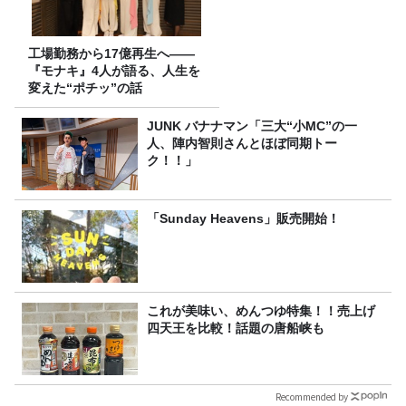
工場勤務から17億再生へ——
『モナキ』4人が語る、人生を
変えた“ポチッ”の話
JUNK バナナマン「三大“小MC”の一
人、陣内智則さんとほぼ同期トー
ク！！」
「Sunday Heavens」販売開始！
これが美味い、めんつゆ特集！！売上げ
四天王を比較！話題の唐船峡も
Recommended by