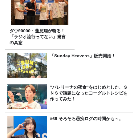
ダウ90000・蓮見翔が斬る！
「ラジオ流行ってない」発言
の真意
「Sunday Heavens」販売開始！
”バレリーナの夜食”をはじめとした、Ｓ
ＮＳで話題になったヨーグルトレシピを
作ってみた！
#69 そろそろ愚痴ログの時間かも～。