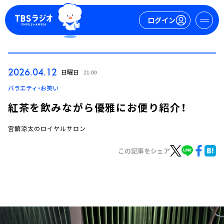
ログイン
マイページ
2026.04.12
日曜日
21:00
新規会員登録
ログイン
バラエティ・お笑い
紅茶を飲みながら優雅にお便り紹介！
宮舘涼太のロイヤルサロン
この記事をシェア
今日の番組表
週間番組表
トピックス
TBS Podcast