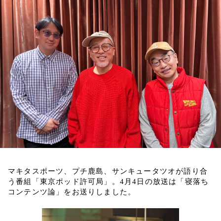
お知らせ
イベント・グッズ
YouTube
会社情報
マキタスポーツ、プチ鹿島、サンキュータツオが語り合
う番組「東京ポッド許可局」。4月4日の放送は「寝落ち
コンテンツ論」をお送りしました。