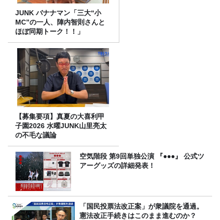
JUNK バナナマン「三大“小
MC”の一人、陣内智則さんと
ほぼ同期トーク！！」
【募集要項】真夏の大喜利甲
子園2026 水曜JUNK山里亮太
の不毛な議論
空気階段 第9回単独公演 『●●●』 公式ツ
アーグッズの詳細発表！
「国民投票法改正案」が衆議院を通過。
憲法改正手続きはこのまま進むのか？