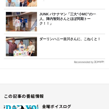
JUNK バナナマン「三大“小MC”の一
人、陣内智則さんとほぼ同期トー
ク！！」
ダーリンハニー吉川さんに、こねくと！
Recommended by
この記事の番組情報
金曜ボイスログ