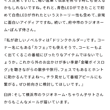
イズ次第ですけど、暗い倉庫で伝票を照らす時にも使える
かもしれないですね。それと、青色LEDができたことで初
めて白色LEDが作れたというストーリー性も含めて、非常
に面白いアイディアですね。続いて、府中市のラジオネー
ム・ぽんず侍さん。
『私が欲しいノベルティは「ドリンクホルダー」です。コー
ナー名にもある「カフェ」でも使えそうで、コーヒーもよ
く出てくるこの番組にぴったりなアイテムではないでし
ょうか。これから外のお出かけが多い季節「金曜ボイスロ
グ」を聴きながらの散歩や旅行、フェスでもあるとホント
に助かるんですよね～。チラ見せして番組アピールにも
繋がる。ぜひ前向きに検討してほしいです。』
臼井：そして横浜市のラジオネーム・ちゃりん子サトさん
からもこんなメールが届いています。