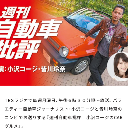
お知らせ
イベント・グッズ
YouTube
会社情報
TBSラジオで毎週月曜日、午後６時３０分頃～放送。バラ
エティー自動車ジャーナリスト・小沢コージと皆川玲奈の
コンビでお送りする『週刊自動車批評 小沢コージのCAR
グルメ』。