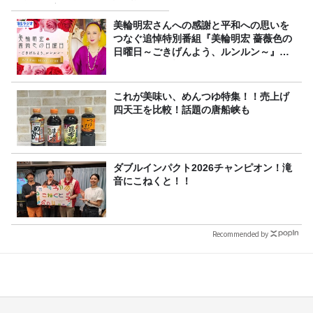
金」に変わる仕組み
美輪明宏さんへの感謝と平和への思いを
つなぐ追悼特別番組『美輪明宏 薔薇色の
日曜日～ごきげんよう、ルンルン～』
8/9（日）16時放送
これが美味い、めんつゆ特集！！売上げ
四天王を比較！話題の唐船峡も
ダブルインパクト2026チャンピオン！滝
音にこねくと！！
Recommended by