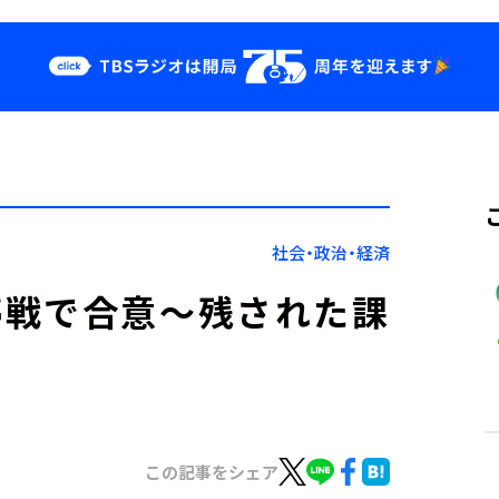
クス
イベント・グッ
ズ
st
YouTube
せ
会社情報
社会・政治・経済
停戦で合意～残された課
この記事をシェア