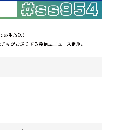
までの生放送）
・荻上チキがお送りする発信型ニュース番組。