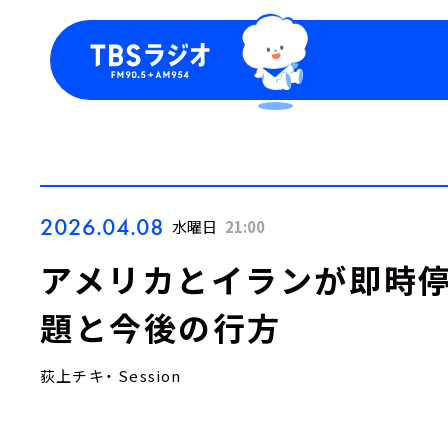
今日の番組表
トピッ
週間番組表
TBS
Podca
お知ら
2026.04.08
水曜日
21:00
アメリカとイランが即時
題と今後の行方
荻上チキ・ Session