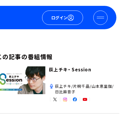
ログイン
この記事の番組情報
荻上チキ・ Session
荻上チキ/片桐千晶/山本恵里伽/
日比麻音子