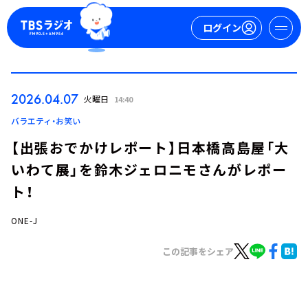
ログイン
マイページ
2026.04.07
火曜日
14:40
新規会員登録
ログイン
バラエティ・お笑い
【出張おでかけレポート】日本橋高島屋「大
いわて展」を鈴木ジェロニモさんがレポー
ト！
ONE-J
今日の番組表
この記事をシェア
週間番組表
トピックス
TBS Podcast