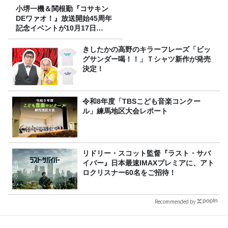
小堺一機＆関根勤『コサキン
DEワァオ！』放送開始45周年
記念イベントが10月17日
（土）に開催決定！本日より
FC先行受付スタート！
きしたかの高野のキラーフレーズ「ビッ
グサンダー喝！！」Ｔシャツ新作が発売
決定！
令和8年度「TBSこども音楽コンクー
ル」練馬地区大会レポート
リドリー・スコット監督『ラスト・サバ
イバー』日本最速IMAXプレミアに、アト
ロクリスナー60名をご招待！
Recommended by