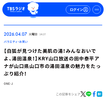
ログイン
マイページ
2026.04.07
火曜日
14:27
新規会員登録
ログイン
バラエティ・お笑い
【白狐が見つけた美肌の湯！みんなおいで
よ、湯田温泉！】KRY山口放送の田中泰平ア
ナが山口県山口市の湯田温泉の魅力をたっ
ぷり紹介！
ONE-J
今日の番組表
週間番組表
この記事をシェア
トピックス
TBS Podcast