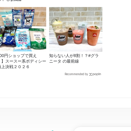
100円ショップで買え
知らない人が8割！？#グラ
！】スースー系ボディシー
ニータ の最前線
頂上決戦２０２６
Recommended by