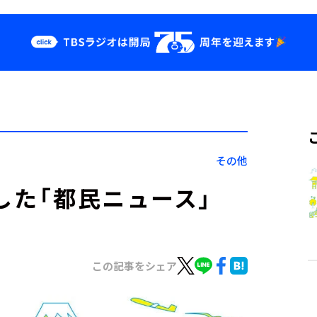
クス
イベント・グッ
ズ
st
YouTube
せ
会社情報
その他
した「都民ニュース」
この記事をシェア