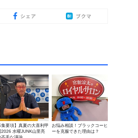
シェア
ブクマ
募集要項】真夏の大喜利甲
お悩み相談！ブラックコーヒ
2026 水曜JUNK山里亮
ーを克服できた理由は？
の不毛な議論