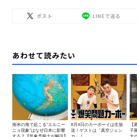
ポスト
LINEで送る
あわせて読みたい
南米の海で起こる”エルニー
8月4日のカーボーイは生放
【
ニョ現象”はなぜ日本に影響
送！ゲストは「真空ジェシ
子園
する？【気象予報士が解説】
カ」！
太