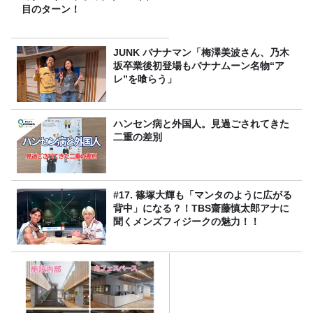
目のターン！
JUNK バナナマン「梅澤美波さん、乃木
坂卒業後初登場もバナナムーン名物“ア
レ”を喰らう」
ハンセン病と外国人。見過ごされてきた
二重の差別
#17. 篠塚大輝も「マンタのように広がる
背中」になる？！TBS齋藤慎太郎アナに
聞くメンズフィジークの魅力！！