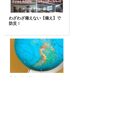
わざわざ備えない【備え】で
防災！
南米の海で起こる”エルニーニ
ョ現象”はなぜ日本に影響す
る？【気象予報士が解説】
空気階段 第9回単独公演 『●●●』 公式ツ
アーグッズの詳細発表！