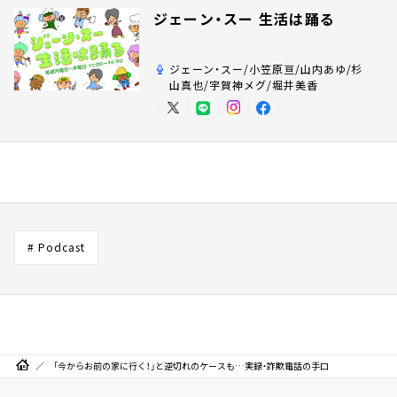
ジェーン・スー 生活は踊る
ジェーン・スー/小笠原亘/山内あゆ/杉
山真也/宇賀神メグ/堀井美香
# Podcast
「今からお前の家に行く！」と逆切れのケースも…実録・詐欺電話の手口