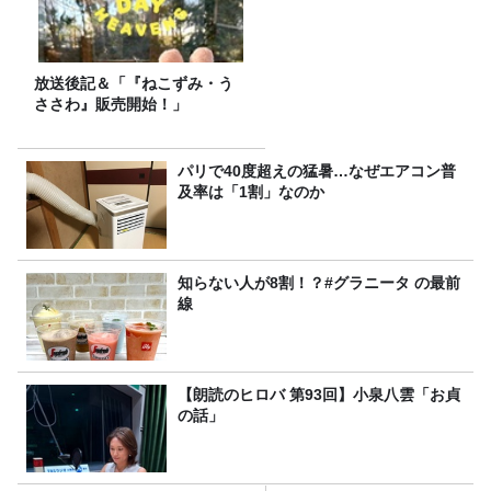
放送後記＆「『ねこずみ・う
ささわ』販売開始！」
パリで40度超えの猛暑…なぜエアコン普
及率は「1割」なのか
知らない人が8割！？#グラニータ の最前
線
【朗読のヒロバ 第93回】小泉八雲「お貞
の話」