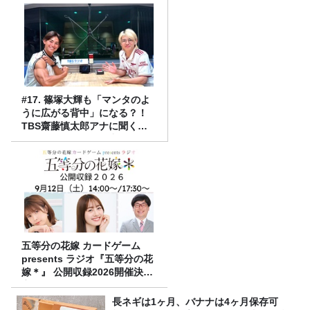
#17. 篠塚大輝も「マンタのよ
うに広がる背中」になる？！
TBS齋藤慎太郎アナに聞くメ
ンズフィジークの魅力！！
五等分の花嫁 カードゲーム
presents ラジオ『五等分の花
嫁＊』 公開収録2026開催決
定！
長ネギは1ヶ月、バナナは4ヶ月保存可