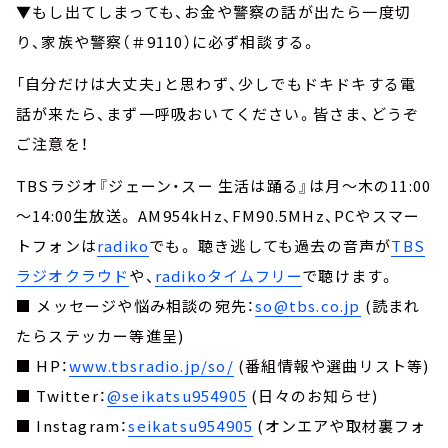
▼もし出てしまっても、お金や警察の話が出たら一度切
り、家族や警察（＃9110）に必ず相談する。
「自分だけは大丈夫」と思わず、少しでもドキドキする電
話が来たら、まず一呼吸おいてください。皆さま、どうぞ
ご注意を！
TBSラジオ『ジェーン・スー 生活は踊る』は月～木の11:00
～14:00生放送。 AM954kHz、FM90.5MHz、PCやスマー
トフォンは
radiko
でも。 聴き逃しても過去の音声が
TBS
ラジオクラウド
や、
radikoタイムフリー
で聴けます。
■ メッセージや悩み相談の宛先：
so@tbs.co.jp
(読まれ
たらステッカー等進呈)
■ HP：
www.tbsradio.jp/so/
(番組情報や選曲リスト等)
■ Twitter：
@seikatsu954905
(日々のお知らせ)
■ Instagram：
seikatsu954905
(オンエアや取材裏フォ