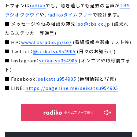
トフォンは
radiko
でも。 聴き逃しても過去の音声が
TBS
ラジオクラウド
や、
radikoタイムフリー
で聴けます。
■ メッセージや悩み相談の宛先：
so@tbs.co.jp
(読まれ
たらステッカー等進呈)
■ HP：
www.tbsradio.jp/so/
(番組情報や選曲リスト等)
■ Twitter：
@seikatsu954905
(日々のお知らせ)
■ Instagram：
seikatsu954905
(オンエアや取材裏フォ
ト）
■ Facebook：
seikatsu954905
(番組情報と写真)
■ LINE：
https://page.line.me/seikatsu954905
タイムフリーで聴く