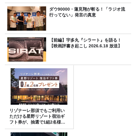
ダウ90000・蓮見翔が斬る！「ラジオ流
行ってない」発言の真意
【前編】宇多丸『シラート』を語る！
【映画評書き起こし 2026.6.18 放送】
リゾナーレ那須でもご利用い
ただける星野リゾート宿泊ギ
フト券が、抽選で1組2名様に
プレゼント！