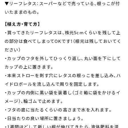
▼リーフレタス：スーパーなどで売っている、根っこが付
いたままのもの。
【植え方・育て方】
・買ってきたリーフレタスは、株元5cmくらいを残して上
の部分は食べてしまってOKです！（根元は残しておいてく
ださい）
・カップのフタを外してひっくり返し、丸い面を下にして
カップの上に置きます。
・本来ストローを刺す穴にレタスの根っこを差し込み、ハ
イドロボールを流し込んで周りを固定します。
・カップの内側に黒い袋を装着し（ゴミ箱に袋をかけるイ
メージ）、輪ゴムで止めます。
・フタの底に当たるくらいの高さまで水を入れます。
・日当たりの良い場所に置きましょう。
・1週間ほどして新しい根が伸びてきたら、液体肥料を混