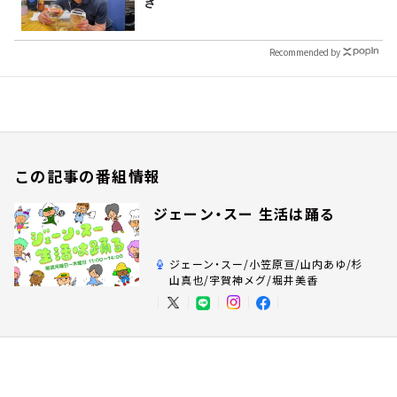
き
Recommended by
この記事の番組情報
ジェーン・スー 生活は踊る
ジェーン・スー/小笠原亘/山内あゆ/杉
山真也/宇賀神メグ/堀井美香