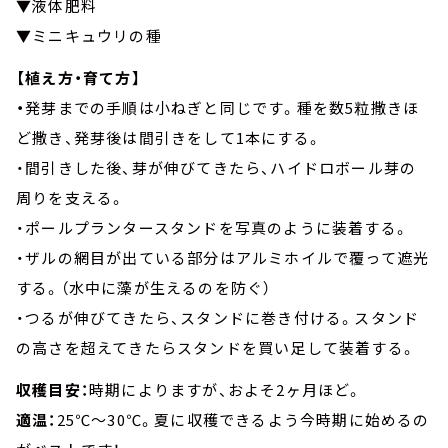
▼液体肥料
▼ミニキュウリの種
【植え方・育て方】
・
発芽までの手順は小ねぎと同じです。種を数5粒撒きほ
ど撒き、発芽後は間引きをして1本にする。
・間引きした後、芽が伸びてきたら、ハイドロボール芽の
周りを支える。
・ポールプランタースタンドを写真のように装着する。
・ザルの網目が出ている部分はアルミホイルで覆って遮光
する。（水中に藻が生えるのを防ぐ）
・つるが伸びてきたら、スタンドに巻き付ける。スタンド
の高さを超えてきたらスタンドを買い足して装着する。
収穫目安：
時期によりますが、およそ2ヶ月ほど。
適温：
25℃～30℃。夏に収穫できるよう今時期に始めるの