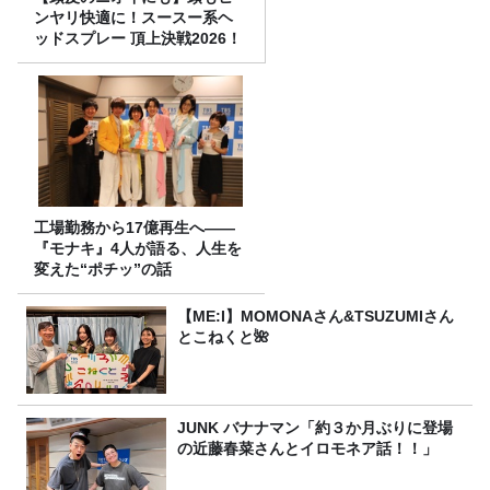
ンヤリ快適に！スースー系ヘ
ッドスプレー 頂上決戦2026！
工場勤務から17億再生へ——
『モナキ』4人が語る、人生を
変えた“ポチッ”の話
【ME:I】MOMONAさん&TSUZUMIさん
とこねくと🌺
JUNK バナナマン「約３か月ぶりに登場
の近藤春菜さんとイロモネア話！！」