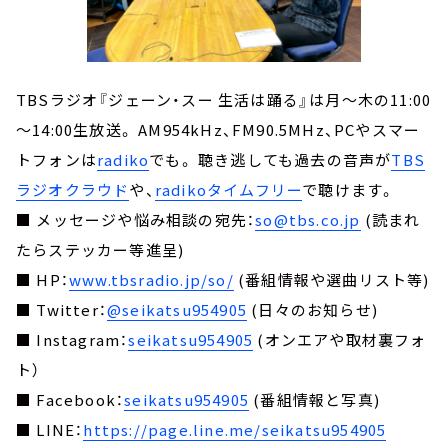
TBSラジオ『ジェーン・スー 生活は踊る』は月～木の11:00
～14:00生放送。 AM954kHz、FM90.5MHz、PCやスマー
トフォンは
radiko
でも。 聴き逃しても過去の音声が
TBS
ラジオクラウド
や、
radikoタイムフリー
で聴けます。
■ メッセージや悩み相談の宛先：
so@tbs.co.jp
(読まれ
たらステッカー等進呈)
■ HP：
www.tbsradio.jp/so/
(番組情報や選曲リスト等)
■ Twitter：
@seikatsu954905
(日々のお知らせ)
■ Instagram：
seikatsu954905
(オンエアや取材裏フォ
ト）
■ Facebook：
seikatsu954905
(番組情報と写真)
■ LINE：
https://page.line.me/seikatsu954905