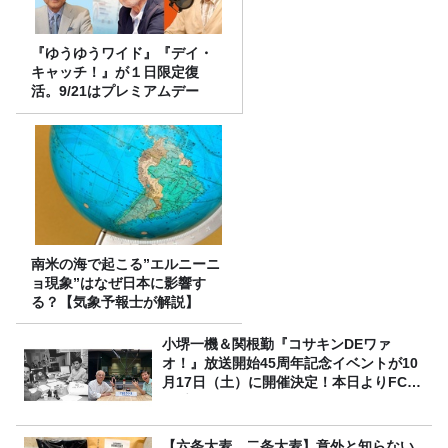
『ゆうゆうワイド』『デイ・
キャッチ！』が１日限定復
活。9/21はプレミアムデー
南米の海で起こる”エルニーニ
ョ現象”はなぜ日本に影響す
る？【気象予報士が解説】
小堺一機＆関根勤『コサキンDEワァ
オ！』放送開始45周年記念イベントが10
月17日（土）に開催決定！本日よりFC先
行受付スタート！
【六条大麦、二条大麦】意外と知らない