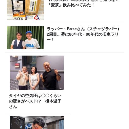
『麦茶』飲み比べてみた！
ラッパー・Boseさん（スチャダラパー）
2周目。夢は80年代・90年代の旧車ラリ
ー！
タイヤの空気圧は〇〇くらい
の硬さがベスト!? 榎本温子
さん