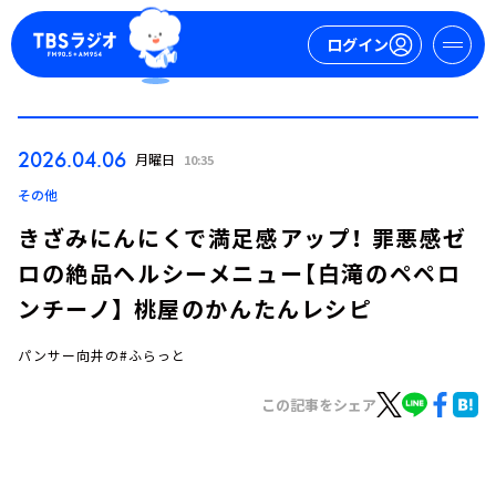
ログイン
マイページ
2026.04.06
月曜日
10:35
新規会員登録
ログイン
その他
きざみにんにくで満足感アップ！ 罪悪感ゼ
ロの絶品ヘルシーメニュー【白滝のペペロ
ンチーノ】 桃屋のかんたんレシピ
パンサー向井の#ふらっと
今日の番組表
この記事をシェア
週間番組表
トピックス
TBS Podcast