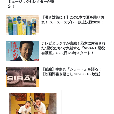
ミュージックセレクターが決
定！
【暑さ対策に！】この1本で夏を乗り切
れ！ スースースプレー頂上決戦2026！
テレビとラジオが直結！乃木に粛清され
た“悪役たち”が集結する『VIVANT 悪役
会議室』7/26(日)23時スタート！
【前編】宇多丸『シラート』を語る！
【映画評書き起こし 2026.6.18 放送】