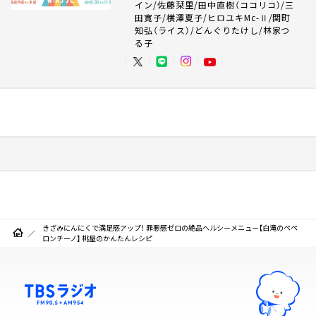
イン/佐藤栞里/田中直樹（ココリコ）/三
田寛子/横澤夏子/ヒロユキMc-Ⅱ/関町
知弘（ライス）/どんぐりたけし/林家つ
る子
きざみにんにくで満足感アップ！ 罪悪感ゼロの絶品ヘルシーメニュー【白滝のペペ
ロンチーノ】 桃屋のかんたんレシピ