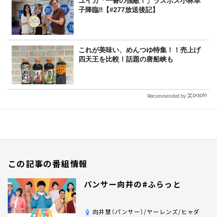
ユイカ「一番の強敵！」ラスボス小林幸
子降臨‼【#277放送後記】
これが美味い、めんつゆ特集！！売上げ
四天王を比較！話題の唐船峡も
Recommended by
この記事の番組情報
パンサー向井の#ふらっと
向井慧（パンサー）/ヤーレンズ/ヒャダ