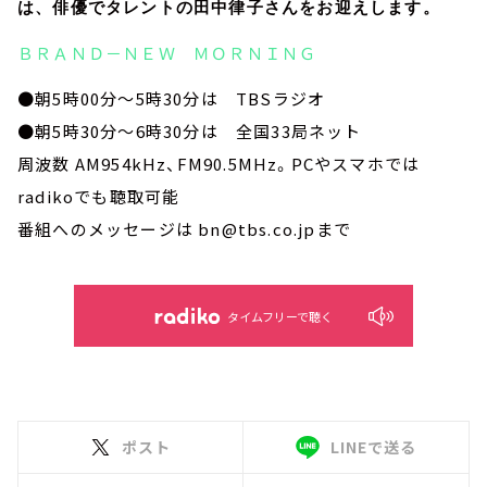
は、俳優でタレントの田中律子さんをお迎えします。
ＢＲＡＮＤ－ＮＥＷ ＭＯＲＮＩＮＧ
●朝5時00分～5時30分は TBSラジオ
●朝5時30分～6時30分は 全国33局ネット
周波数 AM954kHz、FM90.5MHz。PCやスマホでは
radikoでも聴取可能
番組へのメッセージは bn@tbs.co.jpまで
タイムフリーで聴く
ポスト
LINEで送る