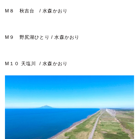
M
８ 秋吉台
/
水森かおり
M
９ 野尻湖ひとり
/
水森かおり
M
１０ 天塩川
/
水森かおり