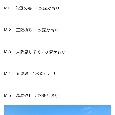
M1
能登の春
/
水森かおり
M
２ 三陸挽歌
/
水森かおり
M
３ 大阪恋しずく
/
水森かおり
M
４ 五能線
/
水森かおり
M
５ 鳥取砂丘
/
水森かおり