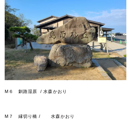
M
６ 釧路湿原
/
水森かおり
M
７ 縁切り橋
/
水森かおり