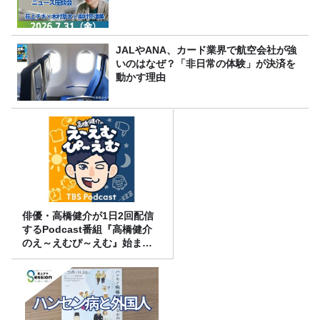
JALやANA、カード業界で航空会社が強
いのはなぜ？「非日常の体験」が決済を
動かす理由
俳優・高橋健介が1日2回配信
するPodcast番組『高橋健介
のえ～えむぴ～えむ』始まり
ます