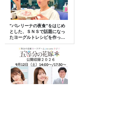
”バレリーナの夜食”をはじめ
とした、ＳＮＳで話題になっ
たヨーグルトレシピを作って
みた！
五等分の花嫁 カードゲーム
presents ラジオ『五等分の花
嫁＊』 公開収録2026開催決
定！
【六条大麦、二条大麦】意外と知らない
『麦茶』飲み比べてみた！