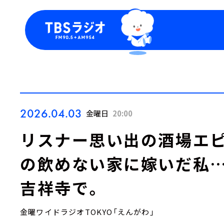
今日の番組表
トピッ
週間番組表
TBS
Podca
お知ら
2026.04.03
金曜日
20:00
リスナー思い出の酒場エピ
の飲めない家に嫁いだ私…
吉祥寺で。
金曜ワイドラジオTOKYO「えんがわ」