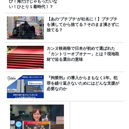
び！海だけじゃもったいな
い！ひとり１着時代！？
【あの‘プチプチ‘が社名に！】プチプチ
を潰してから捨てる？そのまま潰さずに
捨てる？
カンヌ映画祭で日本が初めて選ばれた
「カントリーオブオナー」とは？現地取
材で迫る選出の意味
『拘禁刑』の導入からまもなく1年。犯
罪を繰り返さないためにはどんな支援が
必要なのか