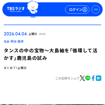
ログイン
マイページ
2026.04.04
土曜日
09:00
新規会員登録
ログイン
社会・政治・経済
タンスの中の宝物～大島紬を「循環して活
かす」鹿児島の試み
まとめて！土曜日
この記事をシェア
今日の番組表
週間番組表
トピックス
TBS Podcast