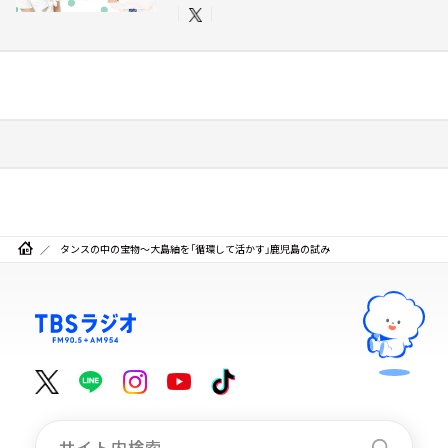
タンスの中の宝物～大島紬を「循環して活かす」鹿児島の試み